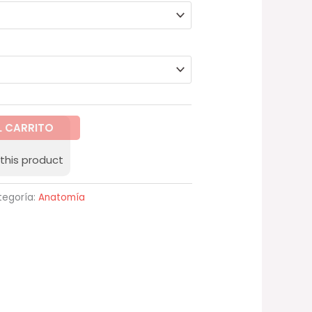
hasta
47,50 €
L CARRITO
this product
tegoría:
Anatomía