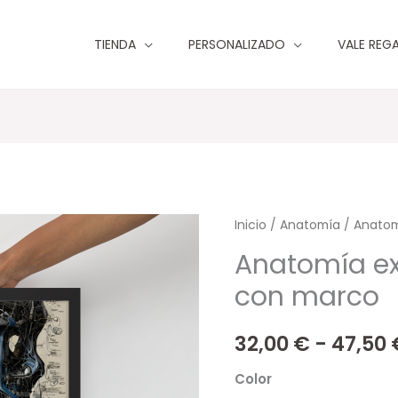
TIENDA
PERSONALIZADO
VALE REG
Anatomía
Inicio
/
Anatomía
/ Anatom
extraterrestre
Anatomía ext
Póster
con marco
con
marco
32,00
€
-
47,50
cantidad
Color