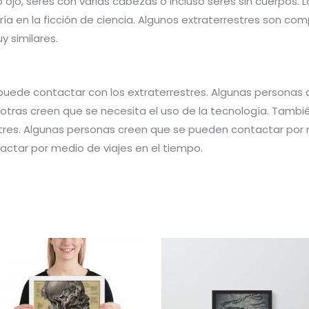
ojo, seres con varias cabezas o incluso seres sin cuerpos. 
ía en la ficción de ciencia. Algunos extraterrestres son co
 similares.
uede contactar con los extraterrestres. Algunas personas
e otras creen que se necesita el uso de la tecnología. Tamb
tres. Algunas personas creen que se pueden contactar por 
ctar por medio de viajes en el tiempo.
Rango
Rango
de
de
precios:
precios:
desde
desde
33,03 €
34,00 €
hasta
hasta