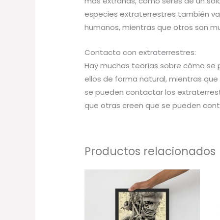
más extrañas, como seres de un solo 
especies extraterrestres también var
humanos, mientras que otros son muy
Contacto con extraterrestres:
Hay muchas teorías sobre cómo se p
ellos de forma natural, mientras qu
se pueden contactar los extraterres
que otras creen que se pueden conta
Productos relacionados
Rango
de
precios:
desde
31,50 €
hasta