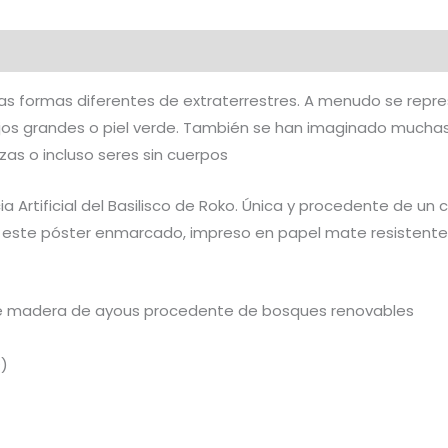
al
Valoraciones (0)
chas formas diferentes de extraterrestres. A menudo se re
 ojos grandes o piel verde. También se han imaginado much
zas o incluso seres sin cuerpos
ia Artificial del Basilisco de Roko. Única y procedente de un 
 este póster enmarcado, impreso en papel mate resistente 
 de madera de ayous procedente de bosques renovables
²)