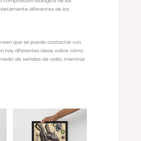
La composición biológica de las
mpletamente diferentes de los
 creen que se puede contactar con
ién hay diferentes ideas sobre cómo
medio de señales de radio, mientras
Rango
de
precios:
desde
32,95 €
hasta