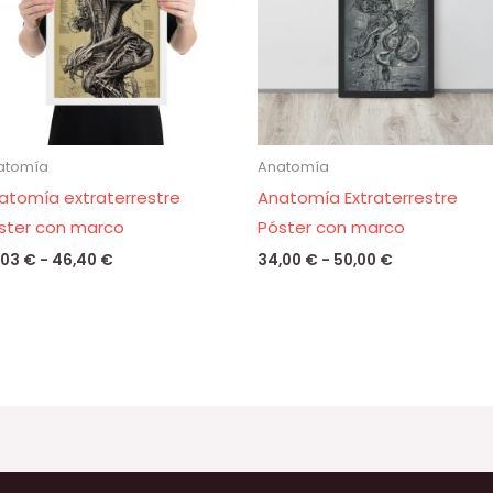
46,40 €
50,00 €
atomía
Anatomía
atomía extraterrestre
Anatomía Extraterrestre
ster con marco
Póster con marco
,03
€
-
46,40
€
34,00
€
-
50,00
€