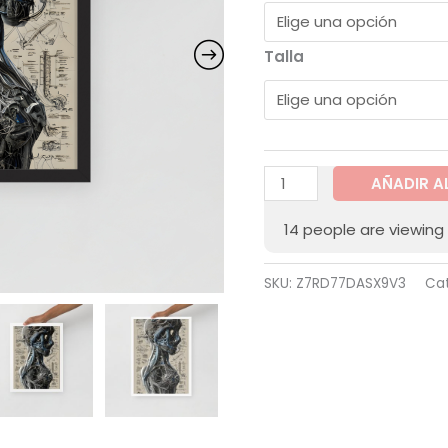
Talla
AÑADIR A
14
people are viewing 
SKU:
Z7RD77DASX9V3
Ca