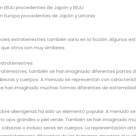
n EEUU procedentes de Japón y EEUU
n Europa procedentes de Japón y Letonia
cies extraterrestres también varía en la ficción. Algunos 
 que otros son muy similares.
xtraterrestres:
traterrestres, también se han imaginado diferentes partes d
cabezas y cuerpos. A menudo se representan con característ
e han imaginado muchas formas diferentes de extremidade
e sobre alienígenas ha sido un elemento popular. A menudo
como ojos grandes o piel verde. También se han imaginado 
s cabezas o incluso seres sin cuerpos. La representación artí
n completamente diferentes de los humanos, mientras que ot