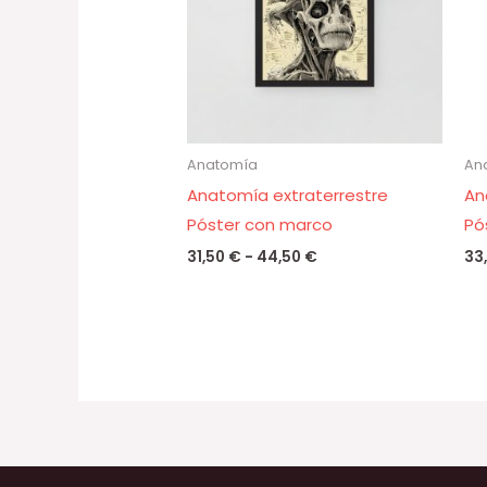
44,50 €
Anatomía
An
Anatomía extraterrestre
An
Póster con marco
Pó
31,50
€
-
44,50
€
33