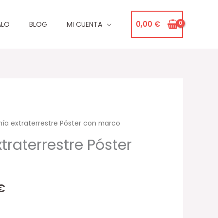
0,00
€
ALO
BLOG
MI CUENTA
ía extraterrestre Póster con marco
Rango
raterrestre Póster
de
precios:
desde
€
32,00 €