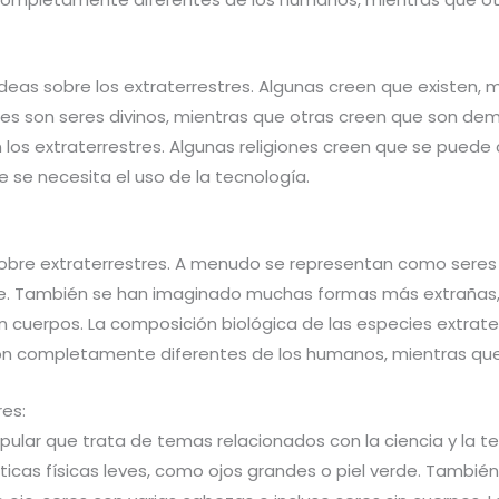
ideas sobre los extraterrestres. Algunas creen que existen, 
tres son seres divinos, mientras que otras creen que son de
os extraterrestres. Algunas religiones creen que se puede 
e se necesita el uso de la tecnología.
s sobre extraterrestres. A menudo se representan como seres
de. También se han imaginado muchas formas más extrañas, 
in cuerpos. La composición biológica de las especies extrate
son completamente diferentes de los humanos, mientras que
res:
opular que trata de temas relacionados con la ciencia y la
icas físicas leves, como ojos grandes o piel verde. Tambi