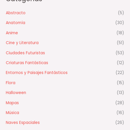
p
Abstracto
(5)
o
Anatomía
(30)
r
:
Anime
(18)
Cine y Literatura
(51)
Ciudades Futuristas
(53)
Criaturas Fantásticas
(12)
Entornos y Paisajes Fantásticos
(22)
Flora
(15)
Halloween
(13)
Mapas
(28)
Música
(16)
Naves Espaciales
(26)