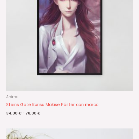
Anime
Steins Gate Kurisu Makise Póster con marco
34,00
€
-
78,00
€
Rango
de