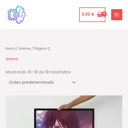
Ir
al
0,00
€
contenido
Inicio
/
Anime
/ Página 2
Anime
Mostrando 16–18 de 18 resultados
Rango
de
precios:
desde
34,00 €
hasta
78,00 €