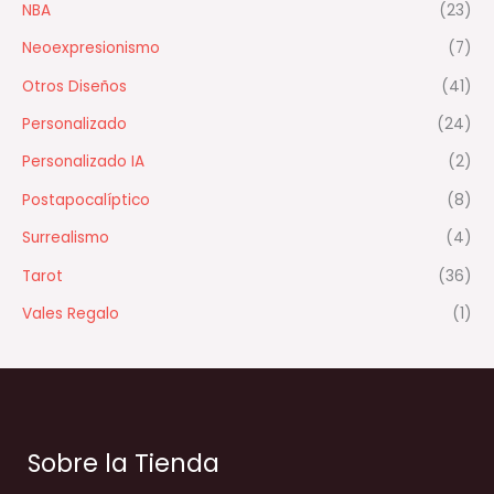
NBA
(23)
Neoexpresionismo
(7)
Otros Diseños
(41)
Personalizado
(24)
Personalizado IA
(2)
Postapocalíptico
(8)
Surrealismo
(4)
Tarot
(36)
Vales Regalo
(1)
Sobre la Tienda