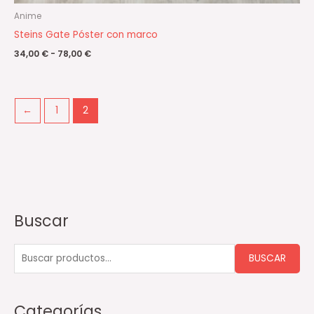
Anime
Steins Gate Póster con marco
34,00
€
-
78,00
€
←
1
2
Buscar
B
u
s
BUSCAR
c
a
Categorías
r