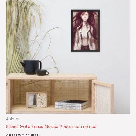
precios:
desde
34,00 €
hasta
78,00 €
Anime
Steins Gate Kurisu Makise Póster con marco
34,00
€
-
78,00
€