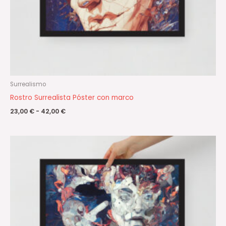
Surrealismo
Rostro Surrealista Póster con marco
23,00
€
-
42,00
€
Rango
de
precios:
desde
23,00 €
hasta
42,00 €