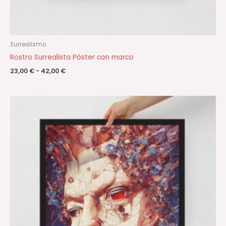
Surrealismo
Rostro Surrealista Póster con marco
23,00
€
-
42,00
€
Rango
de
precios:
desde
23,00 €
hasta
42,00 €