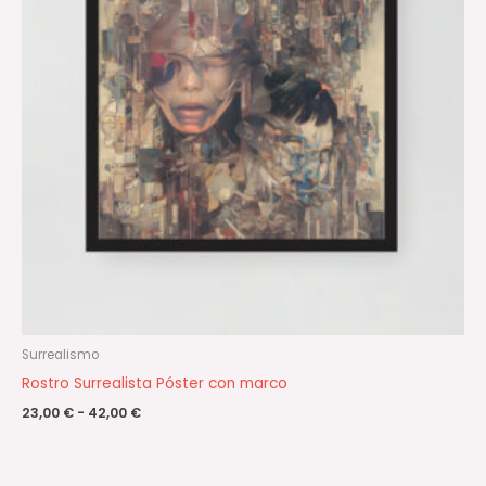
42,00 €
Surrealismo
Rostro Surrealista Póster con marco
23,00
€
-
42,00
€