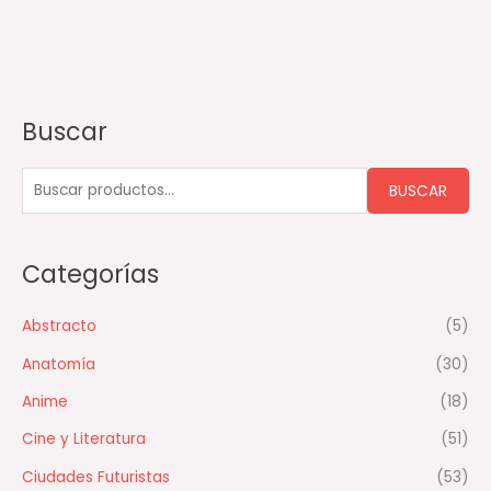
Buscar
B
u
s
BUSCAR
c
a
Categorías
r
p
Abstracto
(5)
o
Anatomía
(30)
r
:
Anime
(18)
Cine y Literatura
(51)
Ciudades Futuristas
(53)