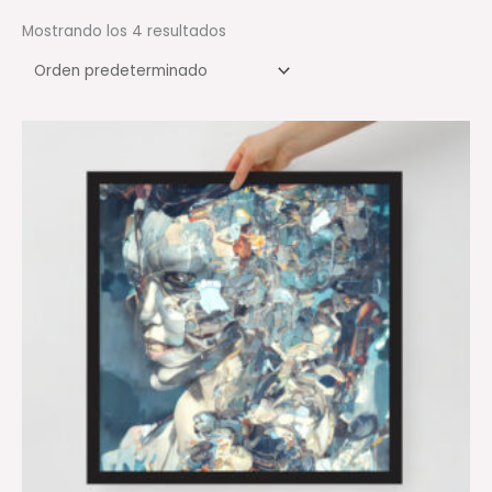
Mostrando los 4 resultados
Rango
de
precios:
desde
23,00 €
hasta
42,00 €