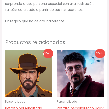
sorprende a esa persona especial con una ilustración
fantástica creada a partir de tus instrucciones.
Un regalo que no dejará indiferente.
Productos relacionados
El
El
El
El
¡Oferta!
¡Oferta!
precio
precio
precio
precio
original
actual
original
actual
era:
es:
era:
es:
85,00 €.
79,00 €.
85,00 €.
79,00 €.
Personalizado
Personalizado
Retrato personalizado
Retrato personalizado Harry