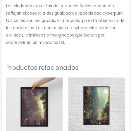
Las ciudades futuristas de la ciencia ficción a menudo
reflejan el caos y la desigualdad de la sociedad cyberpunk.
Las calles son peligrosas, y la tecnología está al servicio de
los poderosos. Los personajes de cyberpunk suelen ser
exiliados, criminales o marginados que luchan por
sobrevivir en un mundo hostil.
Productos relacionados
Rango
Rango
de
de
precios:
precios:
desde
desde
34,00 €
34,00 €
hasta
hasta
78,00 €
78,00 €