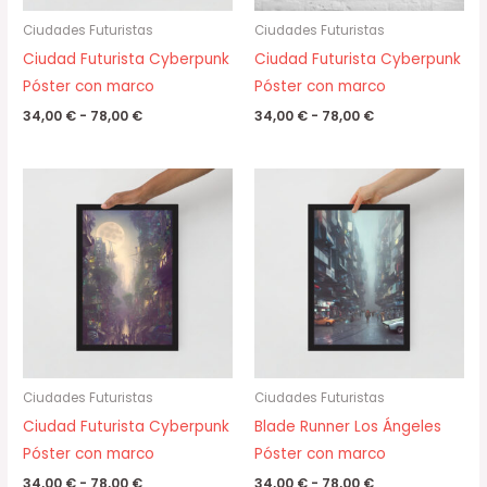
Ciudades Futuristas
Ciudades Futuristas
Ciudad Futurista Cyberpunk
Ciudad Futurista Cyberpunk
Póster con marco
Póster con marco
34,00
€
-
78,00
€
34,00
€
-
78,00
€
Rango
Rango
de
de
precios:
precios:
desde
desde
34,00 €
34,00 €
hasta
hasta
78,00 €
78,00 €
Ciudades Futuristas
Ciudades Futuristas
Ciudad Futurista Cyberpunk
Blade Runner Los Ángeles
Póster con marco
Póster con marco
34,00
€
-
78,00
€
34,00
€
-
78,00
€