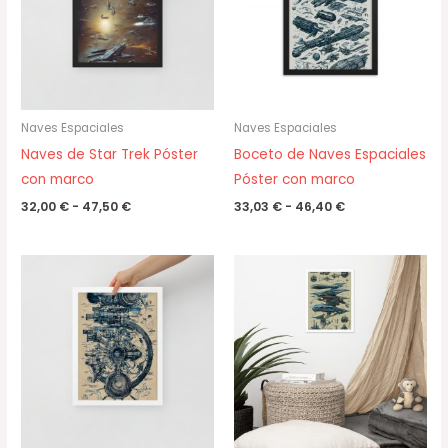
hasta
hasta
47,50 €
46,40 €
Naves Espaciales
Naves Espaciales
Naves de Star Trek Póster
Boceto de Naves Espaciales
con marco
Póster con marco
32,00
€
-
47,50
€
33,03
€
-
46,40
€
Rango
Rango
de
de
precios:
precios:
desde
desde
31,50 €
31,50 €
hasta
hasta
44,50 €
44,50 €