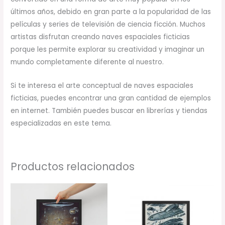
últimos años, debido en gran parte a la popularidad de las
películas y series de televisión de ciencia ficción. Muchos
artistas disfrutan creando naves espaciales ficticias
porque les permite explorar su creatividad y imaginar un
mundo completamente diferente al nuestro.
Si te interesa el arte conceptual de naves espaciales
ficticias, puedes encontrar una gran cantidad de ejemplos
en internet. También puedes buscar en librerías y tiendas
especializadas en este tema.
Productos relacionados
Rango
Rango
de
de
precios:
precios:
desde
desde
32,00 €
33,03 €