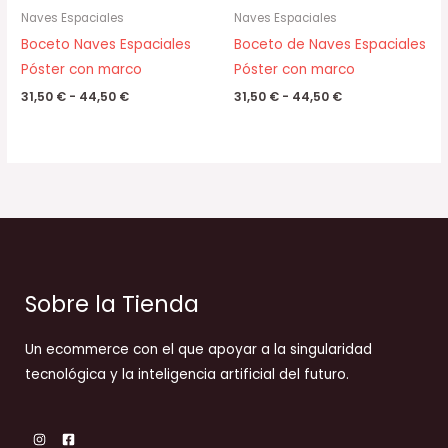
Naves Espaciales
Naves Espaciales
Boceto Naves Espaciales
Boceto de Naves Espaciales
Póster con marco
Póster con marco
31,50
€
-
44,50
€
31,50
€
-
44,50
€
Sobre la Tienda
Un ecommerce con el que apoyar a la singularidad
tecnológica y la inteligencia artificial del futuro.