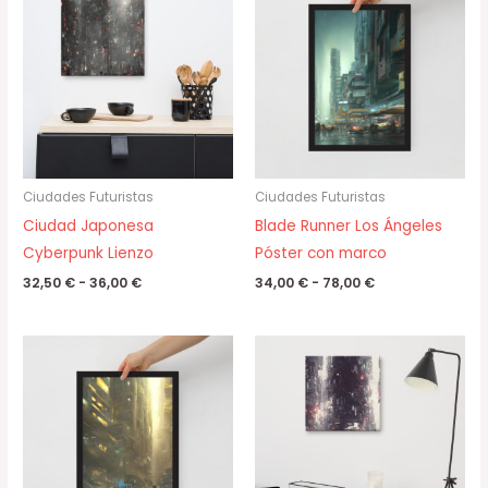
precios:
precios:
desde
desde
32,50 €
34,00 €
hasta
hasta
36,00 €
78,00 €
Ciudades Futuristas
Ciudades Futuristas
Ciudad Japonesa
Blade Runner Los Ángeles
Cyberpunk Lienzo
Póster con marco
32,50
€
-
36,00
€
34,00
€
-
78,00
€
Rango
Rango
de
de
precios:
precios:
desde
desde
34,00 €
32,50 €
hasta
hasta
78,00 €
36,00 €