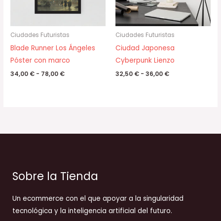
Ciudades Futuristas
Ciudades Futuristas
Blade Runner Los Ángeles
Ciudad Japonesa
Póster con marco
Cyberpunk Lienzo
34,00
€
-
78,00
€
32,50
€
-
36,00
€
Sobre la Tienda
Un ecommerce con el que apoyar a la singularidad
tecnológica y la inteligencia artificial del futuro.