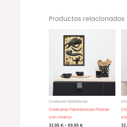
Productos relacionados
Rango
de
precios:
desde
32,95 €
hasta
69,95 €
Criaturas Fantásticas
Cri
Criaturas Fantásticas Póster
Cr
con marco
co
32,95
€
-
69,95
€
32