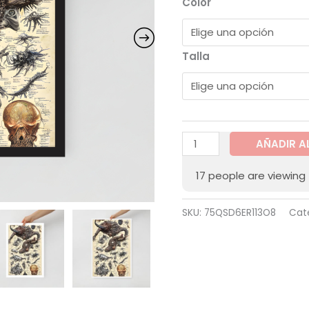
Color
Talla
AÑADIR A
17
people are viewing 
SKU:
75QSD6ER113O8
Cat