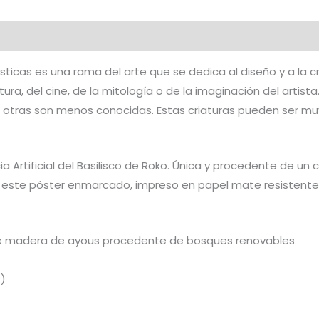
al
Valoraciones (0)
sticas es una rama del arte que se dedica al diseño y a la c
atura, del cine, de la mitología o de la imaginación del artis
 otras son menos conocidas. Estas criaturas pueden ser mu
ia Artificial del Basilisco de Roko. Única y procedente de un 
 este póster enmarcado, impreso en papel mate resistente 
 de madera de ayous procedente de bosques renovables
²)