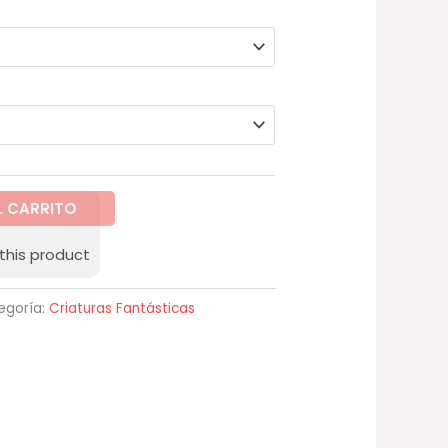
hasta
69,95 €
L CARRITO
this product
egoría:
Criaturas Fantásticas