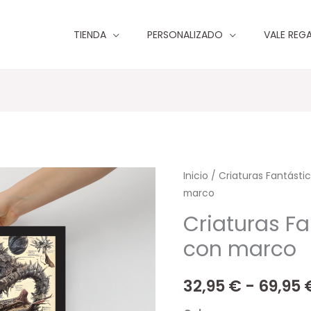
TIENDA
PERSONALIZADO
VALE REG
Criaturas
Inicio
/
Criaturas Fantásti
marco
Fantásticas
Póster
Criaturas Fa
con
con marco
marco
cantidad
32,95
€
-
69,95