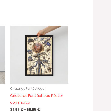
Rango
de
precios:
desde
32,95 €
hasta
69,95 €
Criaturas Fantásticas
Criaturas Fantásticas Póster
con marco
32,95
€
-
69,95
€