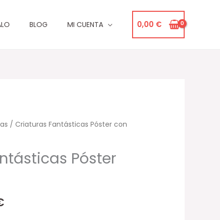
0,00
€
ALO
BLOG
MI CUENTA
cas
Rango
/ Criaturas Fantásticas Póster con
de
ntásticas Póster
precios:
desde
€
32,95 €