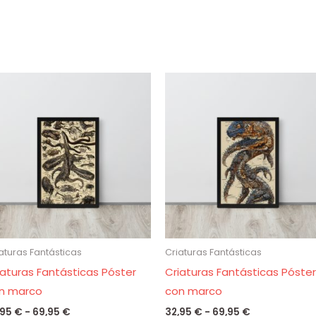
Rango
Rango
de
de
precios:
precios:
desde
desde
32,95 €
32,95 €
hasta
hasta
69,95 €
69,95 €
aturas Fantásticas
Criaturas Fantásticas
iaturas Fantásticas Póster
Criaturas Fantásticas Póster
n marco
con marco
,95
€
-
69,95
€
32,95
€
-
69,95
€