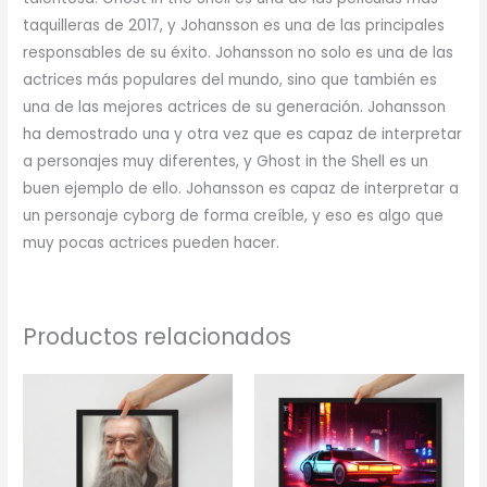
taquilleras de 2017, y Johansson es una de las principales
responsables de su éxito. Johansson no solo es una de las
actrices más populares del mundo, sino que también es
una de las mejores actrices de su generación. Johansson
ha demostrado una y otra vez que es capaz de interpretar
a personajes muy diferentes, y Ghost in the Shell es un
buen ejemplo de ello. Johansson es capaz de interpretar a
un personaje cyborg de forma creíble, y eso es algo que
muy pocas actrices pueden hacer.
Productos relacionados
Rango
Rango
de
de
precios:
precios:
desde
desde
34,00 €
32,00 €
hasta
hasta
78,00 €
60,00 €