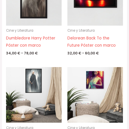
Cine y Literatura
Cine y Literatura
Dumbledore Harry Potter
Delorean Back To the
Póster con marco
Future Póster con marco
34,00
€
-
78,00
€
32,00
€
-
60,00
€
Rango
Rango
de
de
precios:
precios:
desde
desde
34,00 €
31,95 €
hasta
hasta
78,00 €
34,95 €
Cine y Literatura
Cine y Literatura