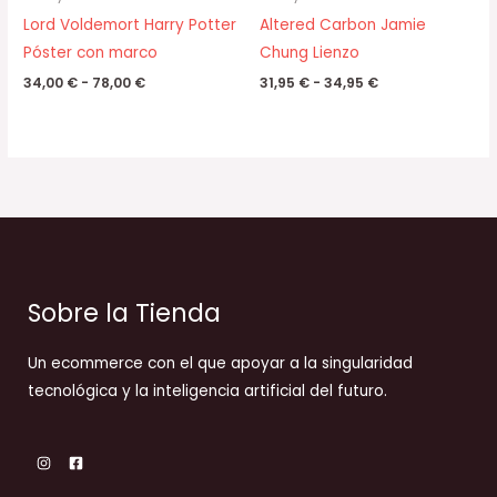
Lord Voldemort Harry Potter
Altered Carbon Jamie
Póster con marco
Chung Lienzo
34,00
€
-
78,00
€
31,95
€
-
34,95
€
Sobre la Tienda
Un ecommerce con el que apoyar a la singularidad
tecnológica y la inteligencia artificial del futuro.