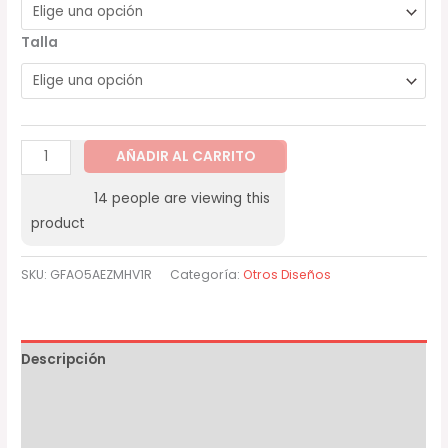
Talla
AÑADIR AL CARRITO
14
people are viewing this
product
SKU:
GFAO5AEZMHV1R
Categoría:
Otros Diseños
Descripción
Información adicional
Valoraciones (0)