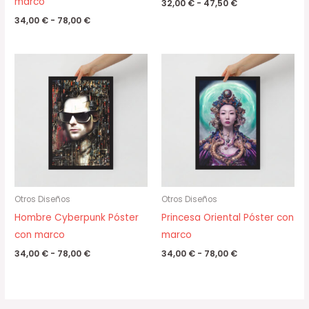
marco
32,00
€
-
47,50
€
34,00
€
-
78,00
€
Rango
Rango
de
de
precios:
precios:
desde
desde
34,00 €
34,00 €
hasta
hasta
78,00 €
78,00 €
Otros Diseños
Otros Diseños
Hombre Cyberpunk Póster
Princesa Oriental Póster con
con marco
marco
34,00
€
-
78,00
€
34,00
€
-
78,00
€