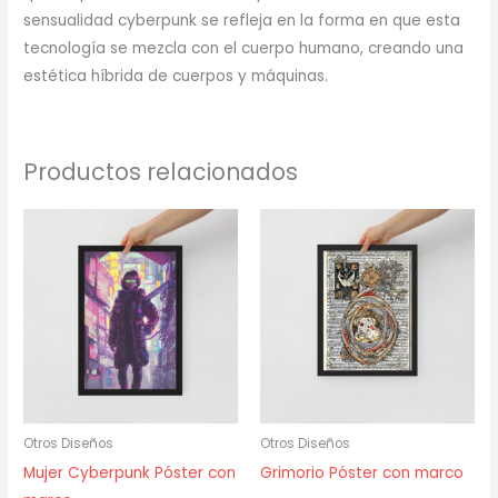
sensualidad cyberpunk se refleja en la forma en que esta
tecnología se mezcla con el cuerpo humano, creando una
estética híbrida de cuerpos y máquinas.
Productos relacionados
Rango
Rango
de
de
precios:
precios:
desde
desde
34,00 €
32,00 €
hasta
hasta
78,00 €
47,50 €
Otros Diseños
Otros Diseños
Mujer Cyberpunk Póster con
Grimorio Póster con marco