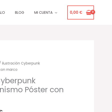
0,00
€
ALO
BLOG
MI CUENTA
/ ilustración Cyberpunk
Rango
 con marco
de
 Cyberpunk
precios:
nismo Póster con
desde
23,00 €
€