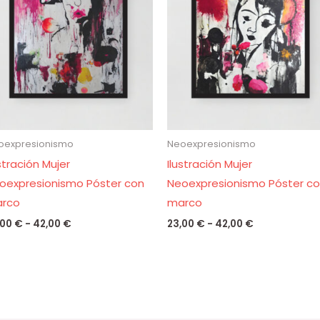
desde
desde
23,00 €
23,00 €
hasta
hasta
42,00 €
42,00 €
oexpresionismo
Neoexpresionismo
ustración Mujer
Ilustración Mujer
oexpresionismo Póster con
Neoexpresionismo Póster c
rco
marco
,00
€
-
42,00
€
23,00
€
-
42,00
€