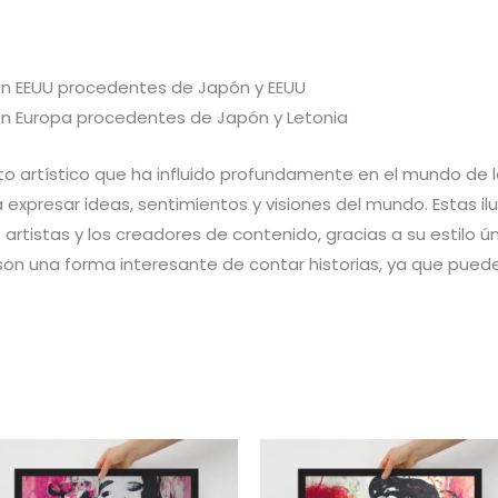
n EEUU procedentes de Japón y EEUU
n Europa procedentes de Japón y Letonia
 artístico que ha influido profundamente en el mundo de la 
a expresar ideas, sentimientos y visiones del mundo. Estas i
 artistas y los creadores de contenido, gracias a su estilo 
 son una forma interesante de contar historias, ya que pue
Rango
Rango
de
de
precios:
precios: