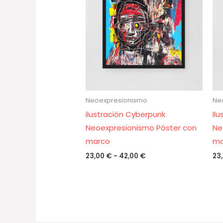
desde
23,00 €
hasta
42,00 €
Neoexpresionismo
Ne
ilustración Cyberpunk
Il
Neoexpresionismo Póster con
Ne
marco
ma
23,00
€
-
42,00
€
23