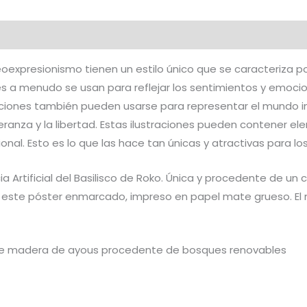
al
Valoraciones (0)
eoexpresionismo tienen un estilo único que se caracteriza po
ones a menudo se usan para reflejar los sentimientos y emoc
ciones también pueden usarse para representar el mundo in
eranza y la libertad. Estas ilustraciones pueden contener el
l. Esto es lo que las hace tan únicas y atractivas para los 
ia Artificial del Basilisco de Roko. Única y procedente de un 
n este póster enmarcado, impreso en papel mate grueso. El
r de madera de ayous procedente de bosques renovables