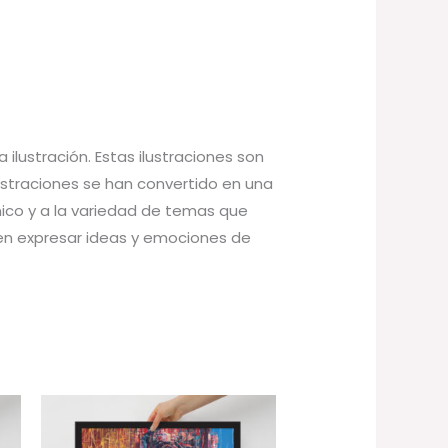
ilustración. Estas ilustraciones son
lustraciones se han convertido en una
único y a la variedad de temas que
den expresar ideas y emociones de
Rango
de
precios: