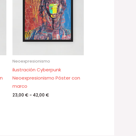
desde
23,00 €
hasta
42,00 €
Neoexpresionismo
ilustración Cyberpunk
on
Neoexpresionismo Póster con
marco
23,00
€
-
42,00
€