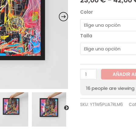
Color
Talla
AÑADIR A
16
people are viewing 
SKU:
YT1W5PUA7RLM6
Cat