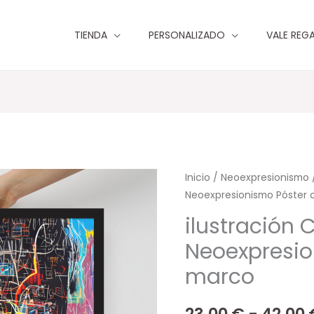
TIENDA
PERSONALIZADO
VALE REG
ilustración
Inicio
/
Neoexpresionismo
Neoexpresionismo Póster
Cyberpunk
Neoexpresionismo
ilustración
Póster
Neoexpresio
con
marco
marco
cantidad
23,00
€
-
42,00