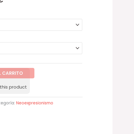
hasta
42,00 €
L CARRITO
this product
egoría:
Neoexpresionismo