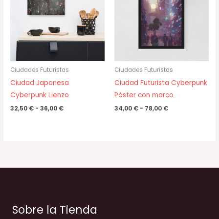
32,50 €
34,00 €
hasta
hasta
36,00 €
78,00 €
Ciudades Futuristas
Ciudades Futuristas
Ciudad Japonesa
Ciudad Futurista Cyberpunk
Cyberpunk Lienzo
Póster con marco
32,50
€
-
36,00
€
34,00
€
-
78,00
€
Sobre la Tienda