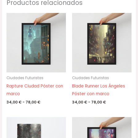
Productos relacionados
Rango
Rango
de
de
precios:
precios:
desde
desde
34,00 €
34,00 €
hasta
hasta
78,00 €
78,00 €
Ciudades Futuristas
Ciudades Futuristas
Rapture Ciudad Póster con
Blade Runner Los Ángeles
marco
Póster con marco
34,00
€
-
78,00
€
34,00
€
-
78,00
€
Rango
Rango
de
de
precios:
precios:
desde
desde