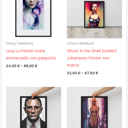
24,00 €
32,00 €
hasta
hasta
88,00 €
47,50 €
Cine y Literatura
Cine y Literatura
Lucy Lu Póster mate
Ghost in the Shell Scarlett
enmarcado con paspartú
Johansson Póster con
marco
24,00
€
-
88,00
€
32,00
€
-
47,50
€
Rango
Rango
de
de
precios:
precios:
desde
desde
34,00 €
34,00 €
hasta
hasta
78,00 €
78,00 €