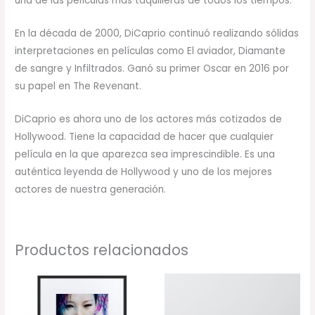
una de las películas más taquilleras de todos los tiempos.
En la década de 2000, DiCaprio continuó realizando sólidas
interpretaciones en películas como El aviador, Diamante
de sangre y Infiltrados. Ganó su primer Oscar en 2016 por
su papel en The Revenant.
DiCaprio es ahora uno de los actores más cotizados de
Hollywood. Tiene la capacidad de hacer que cualquier
película en la que aparezca sea imprescindible. Es una
auténtica leyenda de Hollywood y uno de los mejores
actores de nuestra generación.
Productos relacionados
Rango
Rango
de
de
precios:
precios:
desde
desde