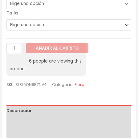
Talla
AÑADIR AL CARRITO
6
people are viewing this
product
SKU:
3L3L5QN6BZNV4
Categoría:
Flora
Descripción
Información adicional
Valoraciones (0)