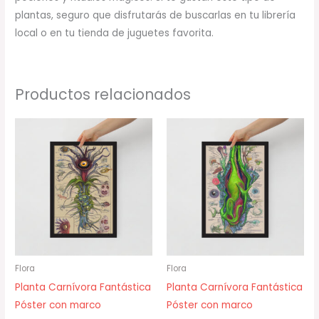
plantas, seguro que disfrutarás de buscarlas en tu librería
local o en tu tienda de juguetes favorita.
Productos relacionados
Rango
Rango
de
de
precios:
precios:
desde
desde
34,00 €
34,00 €
hasta
hasta
78,00 €
78,00 €
Flora
Flora
Planta Carnívora Fantástica
Planta Carnívora Fantástica
Póster con marco
Póster con marco