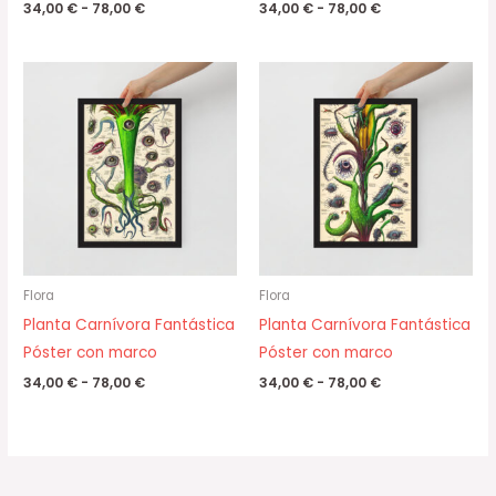
34,00
€
-
78,00
€
34,00
€
-
78,00
€
Rango
Rango
de
de
precios:
precios:
desde
desde
34,00 €
34,00 €
hasta
hasta
78,00 €
78,00 €
Flora
Flora
Planta Carnívora Fantástica
Planta Carnívora Fantástica
Póster con marco
Póster con marco
34,00
€
-
78,00
€
34,00
€
-
78,00
€