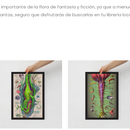
importante de la flora de fantasía y ficción, ya que a menud
antas, seguro que disfrutarás de buscarlas en tu librería loc
Rango
Rango
de
de
precios:
precios:
desde
desde
34,00 €
34,00 €
hasta
hasta
78,00 €
78,00 €