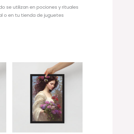
o se utilizan en pociones y rituales
al o en tu tienda de juguetes
Rango
de
precios:
desde
34,00 €
hasta
78,00 €