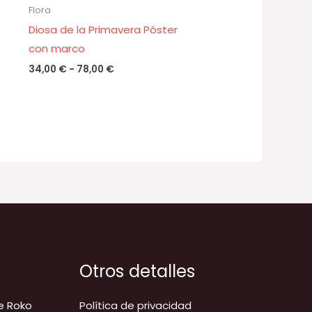
Flora
Diosa de la Primavera Póster
con marco
34,00
€
-
78,00
€
Otros detalles
e Roko
Política de privacidad