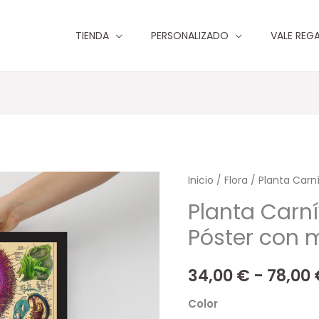
TIENDA
PERSONALIZADO
VALE REG
Planta
Inicio
/
Flora
/ Planta Carn
Carnívora
Planta Carn
Fantástica
Póster con 
Póster
con
34,00
€
-
78,00
marco
cantidad
Color