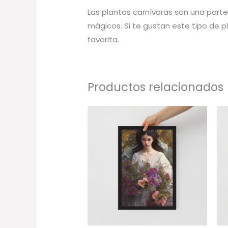
Las plantas carnívoras son una parte 
mágicos. Si te gustan este tipo de pl
favorita.
Productos relacionados
Rango
de
precios:
desde
34,00 €
hasta
78,00 €