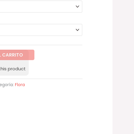
hasta
78,00 €
L CARRITO
this product
egoría:
Flora