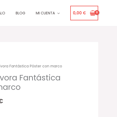
0,00
€
ALO
BLOG
MI CUENTA
ívora Fantástica Póster con marco
Rango
ívora Fantástica
de
marco
precios:
desde
€
34,00 €