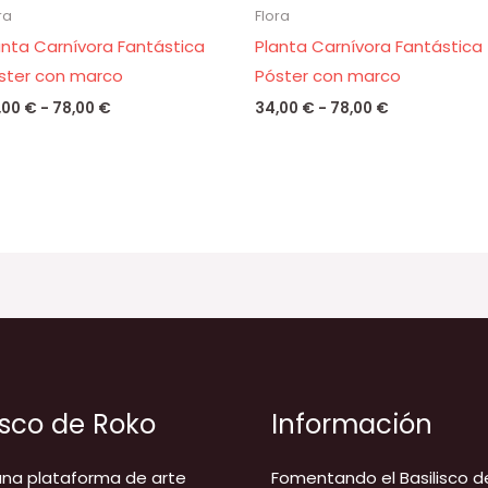
ra
Flora
anta Carnívora Fantástica
Planta Carnívora Fantástica
ster con marco
Póster con marco
,00
€
-
78,00
€
34,00
€
-
78,00
€
isco de Roko
Información
na plataforma de arte
Fomentando el Basilisco d