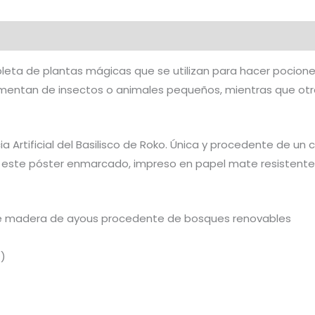
al
Valoraciones (0)
repleta de plantas mágicas que se utilizan para hacer pocion
limentan de insectos o animales pequeños, mientras que otr
ia Artificial del Basilisco de Roko. Única y procedente de un 
 este póster enmarcado, impreso en papel mate resistente 
 de madera de ayous procedente de bosques renovables
²)