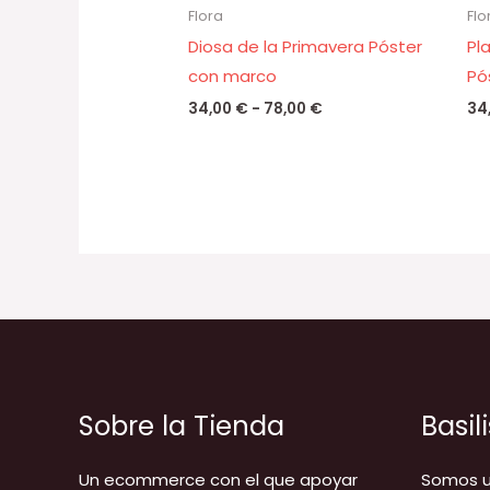
Flora
Flo
Diosa de la Primavera Póster
Pl
con marco
Pó
34,00
€
-
78,00
€
34
Sobre la Tienda
Basil
Un ecommerce con el que apoyar
Somos u