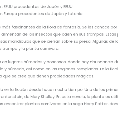
n EEUU procedentes de Japón y EEUU
n Europa procedentes de Japón y Letonia
s más fascinantes de la flora de fantasía. Se les conoce po
 alimentan de los insectos que caen en sus trampas. Estas 
as mandíbulas que se cierran sobre su presa. Algunas de l
 trampa y la planta carnívora.
an en lugares húmedos y boscosos, donde hay abundancia d
do y húmedo, así como en las regiones templadas. En la ficci
ya que se cree que tienen propiedades mágicas.
ado en la ficción desde hace mucho tiempo. Uno de los prime
nkenstein, de Mary Shelley. En esta novela, la planta es uti
encontrar plantas carnívoras en la saga Harry Potter, dond