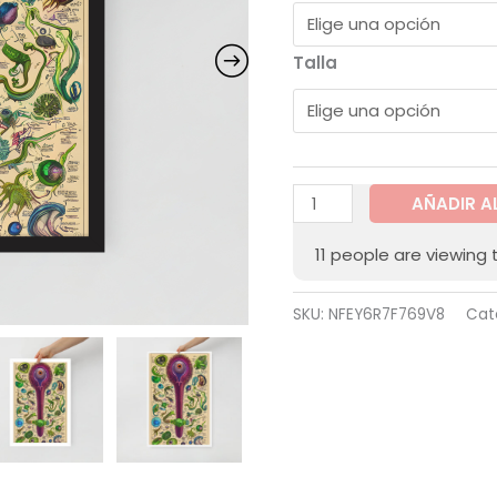
Talla
AÑADIR A
11
people are viewing 
SKU:
NFEY6R7F769V8
Cat