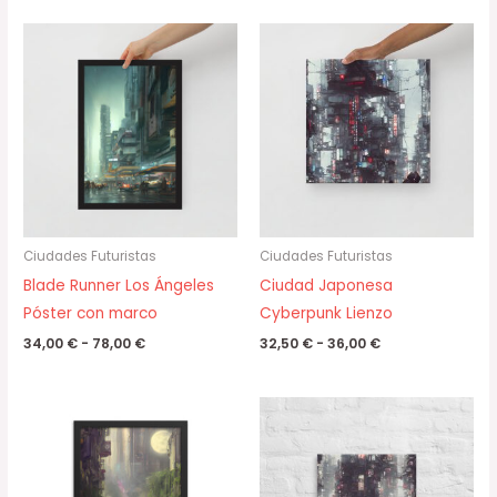
Rango
Rango
de
de
precios:
precios:
desde
desde
34,00 €
32,50 €
hasta
hasta
78,00 €
36,00 €
Ciudades Futuristas
Ciudades Futuristas
Blade Runner Los Ángeles
Ciudad Japonesa
Póster con marco
Cyberpunk Lienzo
34,00
€
-
78,00
€
32,50
€
-
36,00
€
Rango
Rango
de
de
precios:
precios:
desde
desde
34,00 €
32,50 €
hasta
hasta