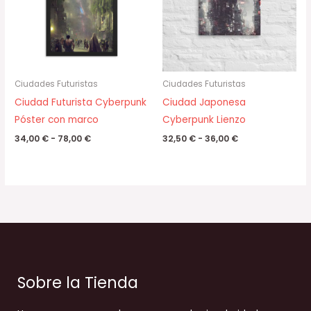
78,00 €
36,00 €
Ciudades Futuristas
Ciudades Futuristas
Ciudad Futurista Cyberpunk
Ciudad Japonesa
Póster con marco
Cyberpunk Lienzo
34,00
€
-
78,00
€
32,50
€
-
36,00
€
Sobre la Tienda