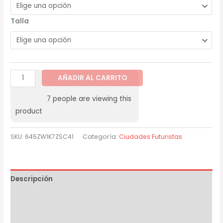
Talla
AÑADIR AL CARRITO
7
people are viewing this
product
SKU:
645ZW1K7ZSC41
Categoría:
Ciudades Futuristas
Descripción
Información adicional
Valoraciones (0)