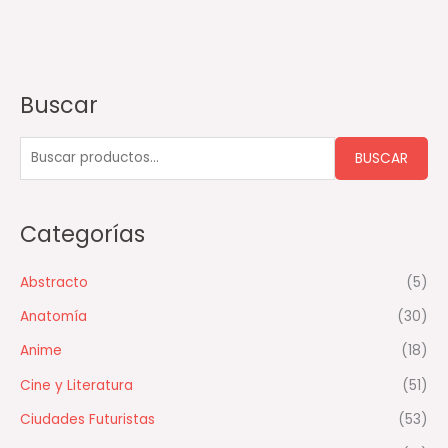
Buscar
B
u
s
BUSCAR
c
a
Categorías
r
p
Abstracto
(5)
o
Anatomía
(30)
r
:
Anime
(18)
Cine y Literatura
(51)
Ciudades Futuristas
(53)