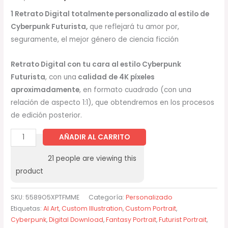
1 Retrato Digital totalmente personalizado al estilo de
Cyberpunk Futurista,
que reflejará tu amor por,
seguramente, el mejor género de ciencia ficción
Retrato Digital
con tu cara al estilo Cyberpunk
Futurista
, con una
calidad de 4K píxeles
aproximadamente
, en formato cuadrado (con una
relación de aspecto 1:1), que obtendremos en los procesos
de edición posterior.
AÑADIR AL CARRITO
21
people are viewing this
product
SKU:
5589O5XPTFMME
Categoría:
Personalizado
Etiquetas:
AI Art
,
Custom Illustration
,
Custom Portrait
,
Cyberpunk
,
Digital Download
,
Fantasy Portrait
,
Futurist Portrait
,