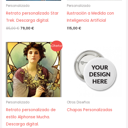
Personalizado
Personalizado
Retrato personalizado Star
ilustración a Medida con
Trek. Descarga digital.
Inteligencia Artificial
85,00
€
79,00
€
115,00
€
El
El
¡Oferta!
precio
precio
original
actual
era:
es:
85,00 €.
79,00 €.
Personalizado
Otros Diseños
Retrato personalizado de
Chapas Personalizadas
estilo Alphonse Mucha.
Descarga digital.