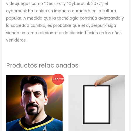
videojuegos como “Deus Ex” y “Cyberpunk 2077”, el
cyberpunk ha tenido un impacto duradero en la cultura
popular. A medida que la tecnología continúa avanzando y
la sociedad cambia, es probable que el cyberpunk siga
siendo un tema relevante en la ciencia ficción en los años
venideros.
Productos relacionados
El
El
¡Oferta!
precio
precio
original
actual
era:
es:
85,00 €.
79,00 €.