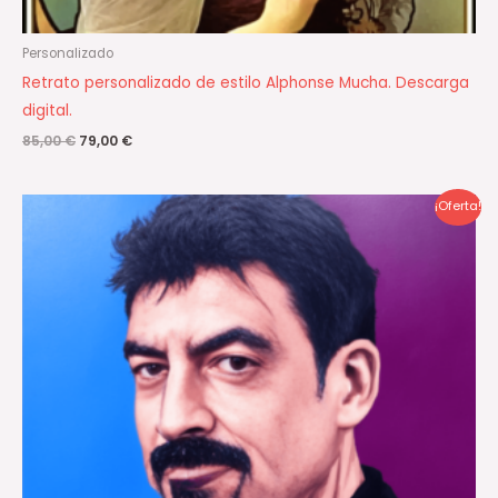
Personalizado
Retrato personalizado de estilo Alphonse Mucha. Descarga
digital.
85,00
€
79,00
€
El
El
¡Oferta!
precio
precio
original
actual
era:
es:
85,00 €.
79,00 €.