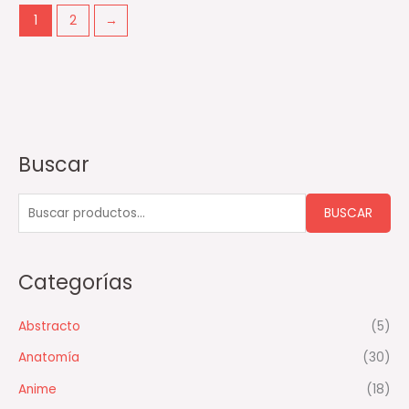
1
2
→
Buscar
B
u
s
BUSCAR
c
a
Categorías
r
p
Abstracto
(5)
o
Anatomía
(30)
r
:
Anime
(18)