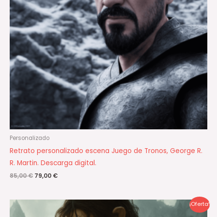
Personalizado
Retrato personalizado escena Juego de Tronos, George R.
R. Martin. Descarga digital.
85,00
€
79,00
€
El
El
¡Oferta!
precio
precio