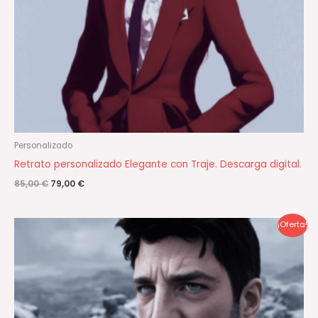
Personalizado
Retrato personalizado Elegante con Traje. Descarga digital.
85,00
€
79,00
€
El
El
¡Oferta!
precio
precio
original
actual
era:
es:
85,00 €.
79,00 €.