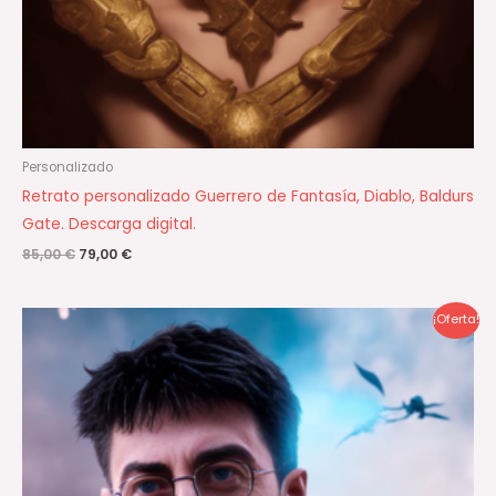
Personalizado
Retrato personalizado Guerrero de Fantasía, Diablo, Baldurs
Gate. Descarga digital.
85,00
€
79,00
€
El
El
¡Oferta!
precio
precio
original
actual
era:
es:
85,00 €.
79,00 €.