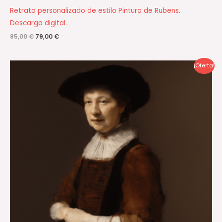
Retrato personalizado de estilo Pintura de Rubens.
Descarga digital.
85,00
€
79,00
€
El
El
¡Oferta!
precio
precio
original
actual
era:
es:
85,00 €.
79,00 €.