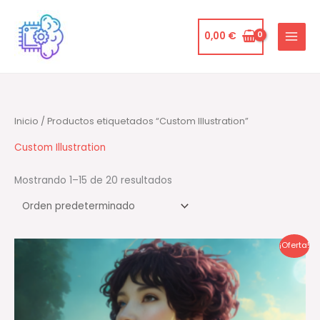
Ir
al
0,00
€
contenido
Inicio
/ Productos etiquetados “Custom Illustration”
Custom Illustration
Mostrando 1–15 de 20 resultados
El
El
¡Oferta!
precio
precio
original
actual
era:
es:
85,00 €.
79,00 €.