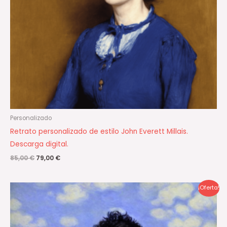
Personalizado
Retrato personalizado de estilo John Everett Millais.
Descarga digital.
85,00
€
79,00
€
El
El
¡Oferta!
precio
precio
original
actual
era:
es:
85,00 €.
79,00 €.