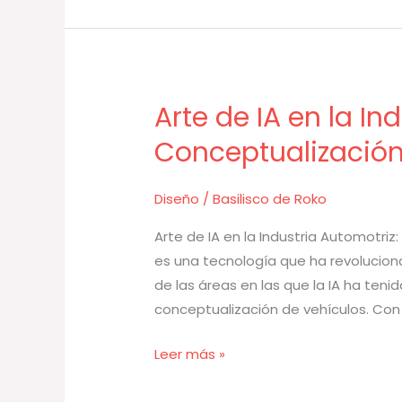
Arte de IA en la In
Arte
de
Conceptualizació
IA
en
Diseño
/
Basilisco de Roko
la
Industria
Arte de IA en la Industria Automotriz:
Automotriz:
es una tecnología que ha revolucion
Diseño
de las áreas en las que la IA ha tenid
y
conceptualización de vehículos. Con 
Conceptualización
Leer más »