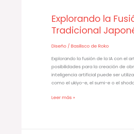
Explorando la Fusió
Explorando
la
Tradicional Japon
Fusión
de
Diseño
/
Basilisco de Roko
la
IA
Explorando la fusión de la IA con el 
con
posibilidades para la creación de ob
el
inteligencia artificial puede ser util
Arte
como el ukiyo-e, el sumi-e o el shod
Tradicional
Leer más »
Japonés