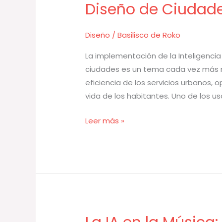
Uso
Diseño de Ciudad
de
la
Diseño
/
Basilisco de Roko
IA
en
La implementación de la Inteligencia A
la
ciudades es un tema cada vez más rel
Planificación
eficiencia de los servicios urbanos, 
Urbana
vida de los habitantes. Uno de los u
y
Leer más »
el
Diseño
de
Ciudades
La