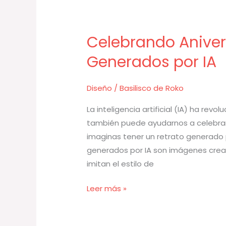
Celebrando Aniver
Celebrando
Aniversarios
Generados por IA
con
Retratos
Diseño
/
Basilisco de Roko
Generados
por
La inteligencia artificial (IA) ha re
IA
también puede ayudarnos a celebrar 
imaginas tener un retrato generado p
generados por IA son imágenes crea
imitan el estilo de
Leer más »