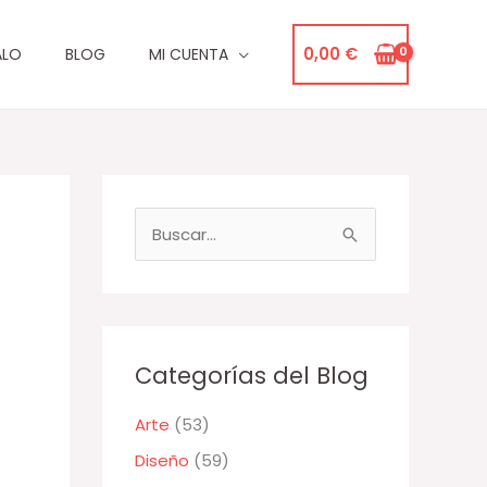
0,00
€
ALO
BLOG
MI CUENTA
B
u
s
c
a
Categorías del Blog
r
Arte
(53)
p
Diseño
(59)
o