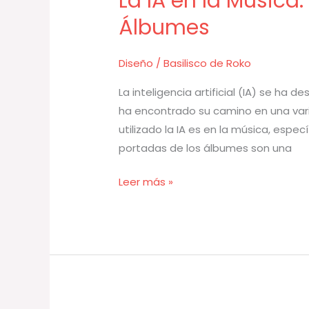
La IA en la Música
IA
Álbumes
en
la
Diseño
/
Basilisco de Roko
Música:
Creación
La inteligencia artificial (IA) se ha 
de
ha encontrado su camino en una vari
Portadas
utilizado la IA es en la música, esp
de
portadas de los álbumes son una
Álbumes
Leer más »