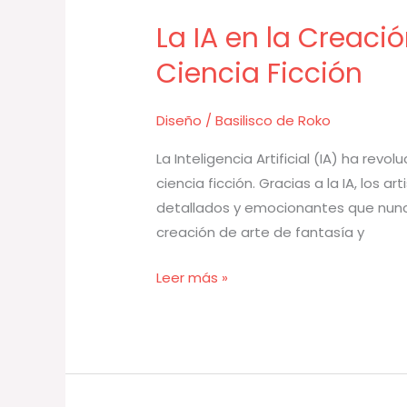
La IA en la Creaci
La
IA
Ciencia Ficción
en
la
Diseño
/
Basilisco de Roko
Creación
de
La Inteligencia Artificial (IA) ha rev
Arte
ciencia ficción. Gracias a la IA, los
de
detallados y emocionantes que nunca 
Fantasía
creación de arte de fantasía y
y
Leer más »
Ciencia
Ficción