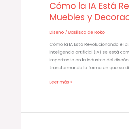
Cómo la IA Está R
Cómo
la
Muebles y Decoraci
IA
Está
Diseño
/
Basilisco de Roko
Revolucionando
el
Cómo la IA Está Revolucionando el Di
Diseño
inteligencia artificial (IA) se está 
de
importante en la industria del diseño
Muebles
transformando la forma en que se di
y
Leer más »
Decoración
de
Interiores