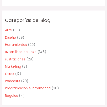
u
s
c
Categorías del Blog
a
r
Arte
(53)
p
Diseño
(59)
o
Herramientas
(20)
r
IA Basilisco de Roko
(146)
:
ilustraciones
(29)
Marketing
(3)
Otros
(17)
Podcasts
(20)
Programación e Informática
(38)
Regalos
(4)