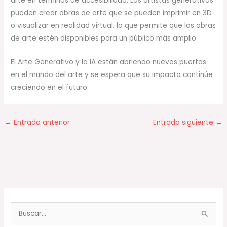
arte en términos de accesibilidad. Los artistas generativos
pueden crear obras de arte que se pueden imprimir en 3D
o visualizar en realidad virtual, lo que permite que las obras
de arte estén disponibles para un público más amplio.
El Arte Generativo y la IA están abriendo nuevas puertas
en el mundo del arte y se espera que su impacto continúe
creciendo en el futuro.
←
Entrada anterior
Entrada siguiente
→
B