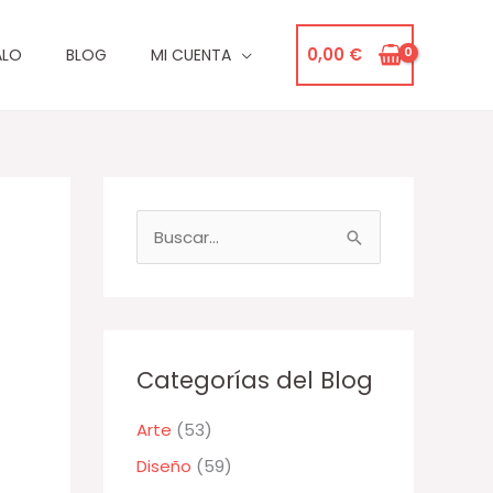
0,00
€
ALO
BLOG
MI CUENTA
B
u
s
c
a
Categorías del Blog
r
Arte
(53)
p
Diseño
(59)
o