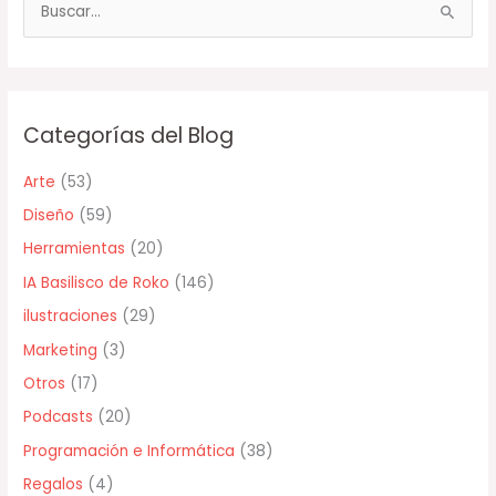
B
u
s
c
Categorías del Blog
a
r
Arte
(53)
p
Diseño
(59)
o
Herramientas
(20)
r
IA Basilisco de Roko
(146)
:
ilustraciones
(29)
Marketing
(3)
Otros
(17)
Podcasts
(20)
Programación e Informática
(38)
Regalos
(4)