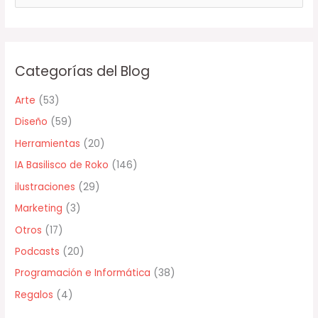
u
s
c
Categorías del Blog
a
r
Arte
(53)
p
Diseño
(59)
o
Herramientas
(20)
r
IA Basilisco de Roko
(146)
:
ilustraciones
(29)
Marketing
(3)
Otros
(17)
Podcasts
(20)
Programación e Informática
(38)
Regalos
(4)