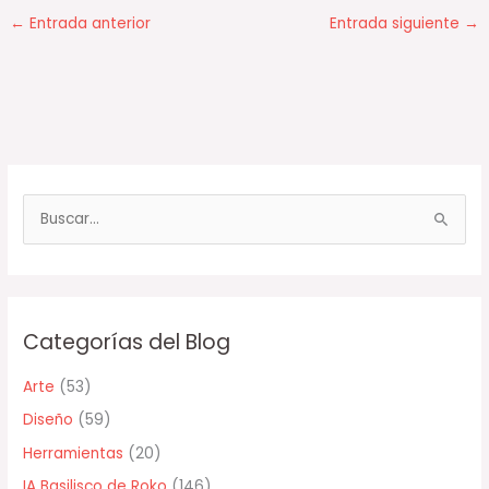
←
Entrada anterior
Entrada siguiente
→
B
u
s
c
Categorías del Blog
a
r
Arte
(53)
p
Diseño
(59)
o
Herramientas
(20)
r
IA Basilisco de Roko
(146)
: