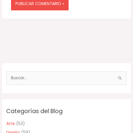
B
u
s
c
Categorías del Blog
a
r
Arte
(53)
p
Diseño
(59)