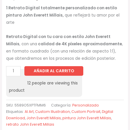
1 Retrato Digital totalmente personalizado con estilo
pintura John Everett Millais,
que reflejará tu amor por el
arte
Retrato Digital
con tu cara con estilo
John Everett
Millais
, con una
calidad de 4K píxeles aproximadamente
,
en formato cuadrado (con una relación de aspecto 1:1),
que obtendremos en los procesos de edición posterior.
AÑADIR AL CARRITO
12
people are viewing this
product
SKU:
5589O5XPTFMM6
Categoría:
Personalizado
Etiquetas:
AI Art
,
Custom Illustration
,
Custom Portrait
,
Digital
Download
,
John Everett Millais
,
pintura John Everett Millais
,
retrato John Everett Millais