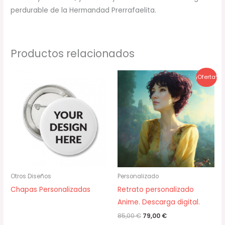
perdurable de la Hermandad Prerrafaelita.
Productos relacionados
El
El
¡Oferta!
precio
precio
original
actual
era:
es:
85,00 €.
79,00 €.
Otros Diseños
Personalizado
Chapas Personalizadas
Retrato personalizado
Anime. Descarga digital.
85,00
€
79,00
€