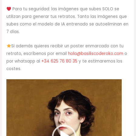
Para tu seguridad: las imágenes que subes SOLO se
utilizan para generar tus retratos. Tanto las imágenes que
subes como el modelo de IA entrenado se autoeliminan en
7 días.
Si además quieres recibir un poster enmarcado con tu
retrato, escríbenos por email
hola@basiliscoderoko.com
o
por whatsapp al
+34 625 76 80 35
y te estimaremos los
costes.
Reproductor
de
vídeo