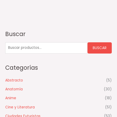
Buscar
B
u
s
BUSCAR
c
a
Categorías
r
p
Abstracto
(5)
o
Anatomía
(30)
r
:
Anime
(18)
Cine y Literatura
(51)
Ciudades Futuristas
(53)