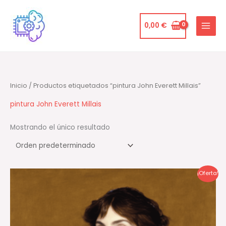
Ir
al
0,00
€
contenido
Inicio
/ Productos etiquetados “pintura John Everett Millais”
pintura John Everett Millais
Mostrando el único resultado
El
El
¡Oferta!
precio
precio
original
actual
era:
es:
85,00 €.
79,00 €.