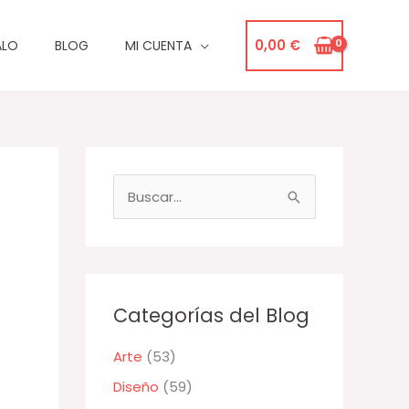
0,00
€
ALO
BLOG
MI CUENTA
B
u
s
c
a
Categorías del Blog
r
Arte
(53)
p
Diseño
(59)
o