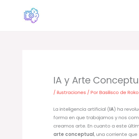
Ir
al
contenido
IA y Arte Conceptu
/
ilustraciones
/ Por
Basilisco de Roko
La inteligencia artificial (
IA
) ha revol
forma en que trabajamos y nos com
creamos arte. En cuanto a este últim
arte conceptual
, una corriente qu