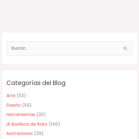
B
u
s
c
Categorías del Blog
a
r
Arte
(53)
p
Diseño
(59)
o
Herramientas
(20)
r
IA Basilisco de Roko
(146)
:
ilustraciones
(29)