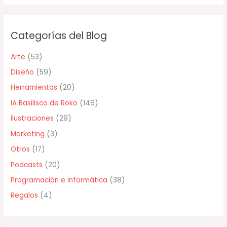
s
c
Categorías del Blog
a
r
Arte
(53)
p
Diseño
(59)
o
Herramientas
(20)
r
IA Basilisco de Roko
(146)
:
ilustraciones
(29)
Marketing
(3)
Otros
(17)
Podcasts
(20)
Programación e Informática
(38)
Regalos
(4)