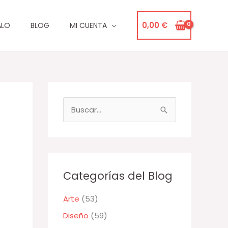
0,00
€
ALO
BLOG
MI CUENTA
B
u
s
c
a
Categorías del Blog
r
Arte
(53)
p
Diseño
(59)
o