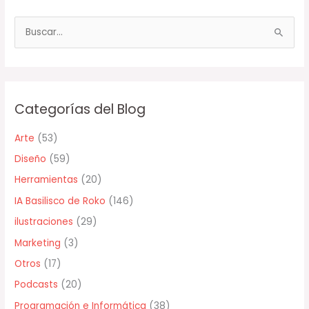
B
u
s
c
Categorías del Blog
a
r
Arte
(53)
p
Diseño
(59)
o
Herramientas
(20)
r
IA Basilisco de Roko
(146)
:
ilustraciones
(29)
Marketing
(3)
Otros
(17)
Podcasts
(20)
Programación e Informática
(38)