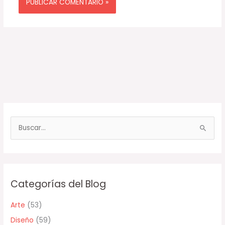
B
u
s
c
Categorías del Blog
a
r
Arte
(53)
p
Diseño
(59)
o