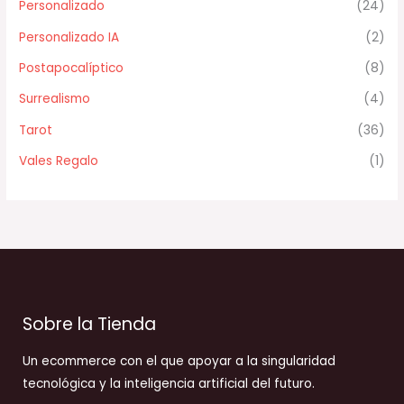
Personalizado
(24)
Personalizado IA
(2)
Postapocalíptico
(8)
Surrealismo
(4)
Tarot
(36)
Vales Regalo
(1)
Sobre la Tienda
Un ecommerce con el que apoyar a la singularidad
tecnológica y la inteligencia artificial del futuro.