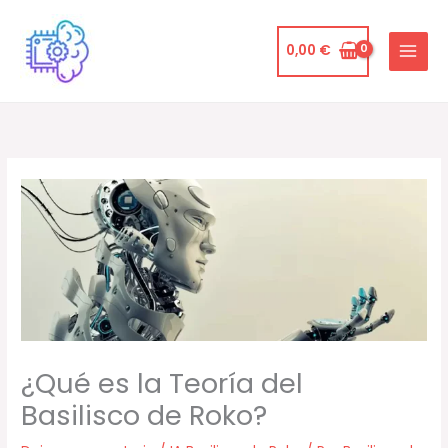
Ir
al
0,00
€
contenido
¿Qué es la Teoría del
Basilisco de Roko?