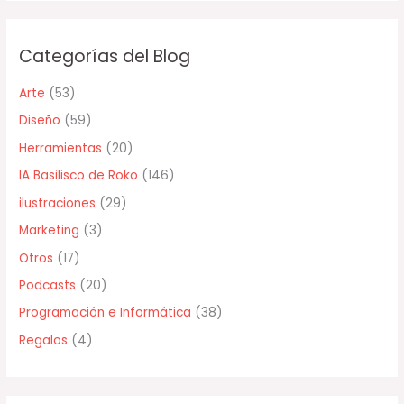
s
c
Categorías del Blog
a
r
Arte
(53)
p
Diseño
(59)
o
Herramientas
(20)
r
IA Basilisco de Roko
(146)
:
ilustraciones
(29)
Marketing
(3)
Otros
(17)
Podcasts
(20)
Programación e Informática
(38)
Regalos
(4)