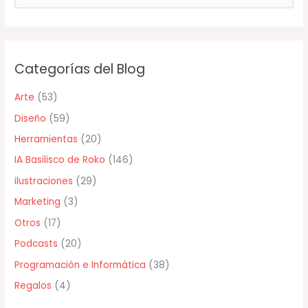
u
s
c
Categorías del Blog
a
r
Arte
(53)
p
Diseño
(59)
o
Herramientas
(20)
r
IA Basilisco de Roko
(146)
:
ilustraciones
(29)
Marketing
(3)
Otros
(17)
Podcasts
(20)
Programación e Informática
(38)
Regalos
(4)