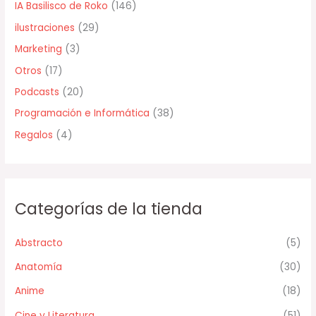
IA Basilisco de Roko
(146)
:
ilustraciones
(29)
Marketing
(3)
Otros
(17)
Podcasts
(20)
Programación e Informática
(38)
Regalos
(4)
Categorías de la tienda
Abstracto
(5)
Anatomía
(30)
Anime
(18)
Cine y Literatura
(51)