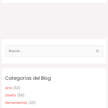
B
u
s
c
Categorías del Blog
a
r
Arte
(53)
p
Diseño
(59)
o
Herramientas
(20)
r