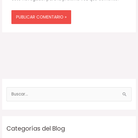
B
u
s
c
Categorías del Blog
a
r