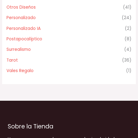
Otros Diseños
(41)
Personalizado
(24)
Personalizado IA
(2)
Postapocalíptico
(8)
Surrealismo
(4)
Tarot
(36)
Vales Regalo
(1)
Sobre la Tienda