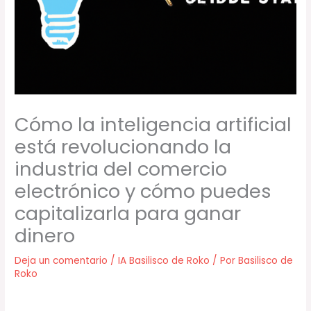
Cómo la inteligencia artificial
está revolucionando la
industria del comercio
electrónico y cómo puedes
capitalizarla para ganar
dinero
Deja un comentario
/
IA Basilisco de Roko
/ Por
Basilisco de
Roko