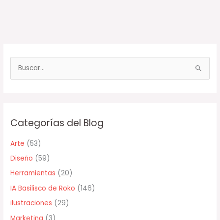
B
u
s
c
Categorías del Blog
a
r
Arte
(53)
p
Diseño
(59)
o
Herramientas
(20)
r
IA Basilisco de Roko
(146)
:
ilustraciones
(29)
Marketing
(3)