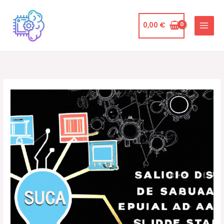
Ir
al
0,00
€
contenido