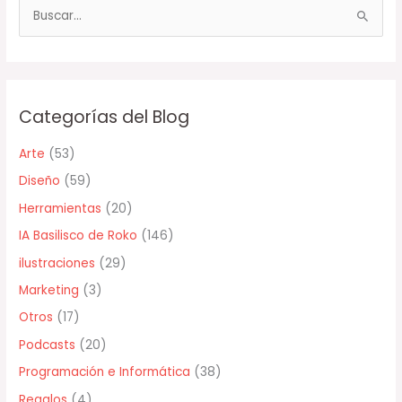
B
u
s
c
Categorías del Blog
a
r
Arte
(53)
p
Diseño
(59)
o
Herramientas
(20)
r
IA Basilisco de Roko
(146)
:
ilustraciones
(29)
Marketing
(3)
Otros
(17)
Podcasts
(20)
Programación e Informática
(38)
Regalos
(4)