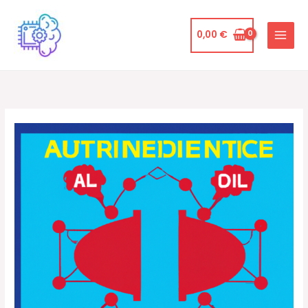
Ir
al
0,00
€
contenido