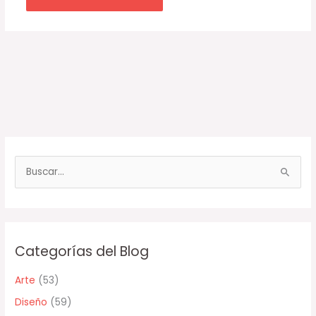
B
u
s
c
Categorías del Blog
a
r
Arte
(53)
p
Diseño
(59)
o