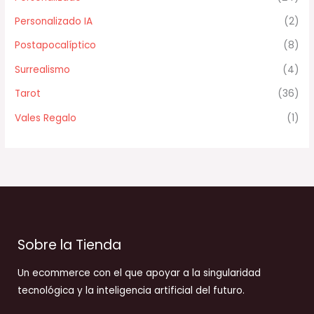
Personalizado IA
(2)
Postapocalíptico
(8)
Surrealismo
(4)
Tarot
(36)
Vales Regalo
(1)
Sobre la Tienda
Un ecommerce con el que apoyar a la singularidad
tecnológica y la inteligencia artificial del futuro.