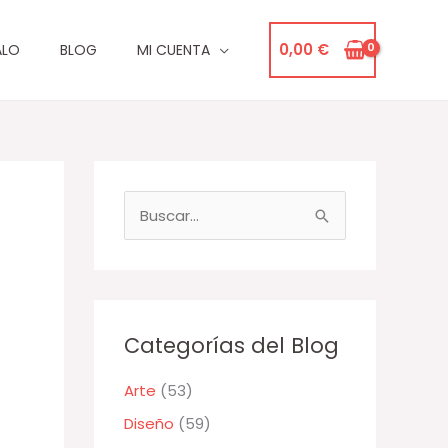
0,00
€
ALO
BLOG
MI CUENTA
B
u
s
c
a
Categorías del Blog
r
Arte
(53)
p
Diseño
(59)
o