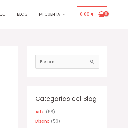
0,00
€
ALO
BLOG
MI CUENTA
B
u
s
c
a
Categorías del Blog
r
Arte
(53)
p
Diseño
(59)
o