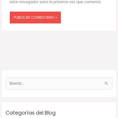
este navegador para la próxima vez que comente.
B
u
s
c
Categorías del Blog
a