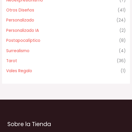
Neoexpresionismo
(7)
Otros Diseños
(41)
Personalizado
(24)
Personalizado IA
(2)
Postapocalíptico
(8)
Surrealismo
(4)
Tarot
(36)
Vales Regalo
(1)
Sobre la Tienda