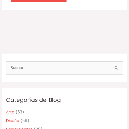
B
u
s
c
Categorías del Blog
a
r
Arte
(53)
p
Diseño
(59)
o